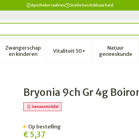
Apothekersadvies
Snelle beschikbaarheid
Zwangerschap
Natuur
Vitaliteit 50+
id, verzorging en hygiëne categorie
enu voor Dieet, voeding en vitamines categorie
Toon submenu voor Zwangerschap en kinderen 
Toon submenu voor Vitalitei
Toon sub
en kinderen
geneeskunde
Bryonia 9ch Gr 4g Boiro
Geneesmiddel
Op bestelling
€ 5,37