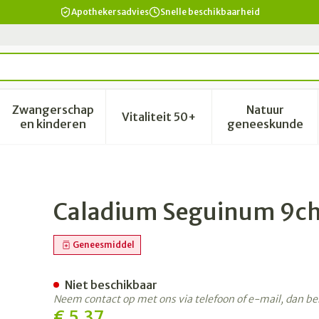
Apothekersadvies
Snelle beschikbaarheid
Zwangerschap
Natuur
Vitaliteit 50+
id, verzorging en hygiëne categorie
enu voor Dieet, voeding en vitamines categorie
Toon submenu voor Zwangerschap en kinderen 
Toon submenu voor Vitalitei
Toon sub
en kinderen
geneeskunde
 4g Boiron
Caladium Seguinum 9ch 
Geneesmiddel
Niet beschikbaar
Neem contact op met ons via telefoon of e-mail, dan b
€ 5,37