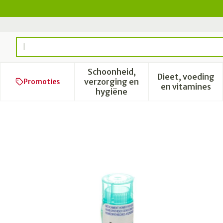
Ga naar de inhoud
Product, merk, categorie...
Schoonheid,
Dieet, voeding
verzorging en
Promoties
Toon submenu voor Schoonhe
Toon subm
en vitamines
hygiëne
Caladium Seguinum 9ch Gr