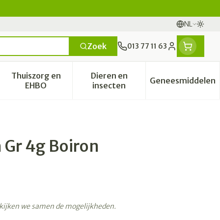
NL
Overs
Talen
Zoek
013 77 11 63
Klant menu
Thuiszorg en
Dieren en
Geneesmiddelen
categorie
t 50+ categorie
menu voor Natuur geneeskunde categorie
Toon submenu voor Thuiszorg en EHBO categori
Toon submenu voor Dieren en
Toon sub
EHBO
insecten
Gr 4g Boiron
ekijken we samen de mogelijkheden.