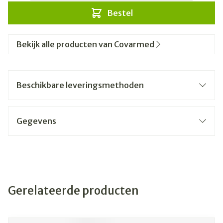
Bestel
Bekijk alle producten van Covarmed
Beschikbare leveringsmethoden
Gegevens
Gerelateerde producten
Navigeren door de elementen van de carrousel is mogelijk
Druk om carrousel over te slaan
Druk op om naar carrouselnavigatie te gaan