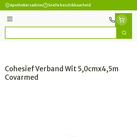
Ga naar de inhoud
Apothekersadvies
Snelle beschikbaarheid
Menu
Zoek
Product, merk, categorie...
Cohesief Verband Wit 5,0cmx4,5m
Covarmed