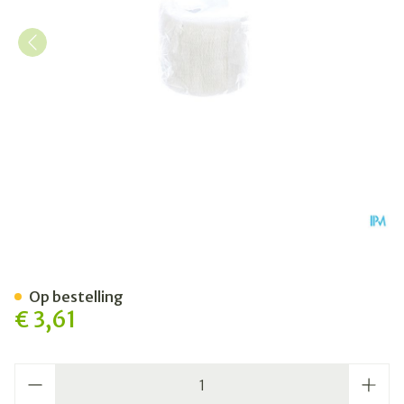
Cohesief Verband Wit 5,0
Op bestelling
€ 3,61
Aantal