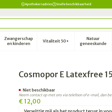
Apothekersadvies
Snelle beschikbaarheid
Zwangerschap
Natuur
Vitaliteit 50+
id, verzorging en hygiëne categorie
enu voor Dieet, voeding en vitamines categorie
Toon submenu voor Zwangerschap en kinderen 
Toon submenu voor Vitalitei
Toon sub
en kinderen
geneeskunde
cm 10 P/s
Cosmopor E Latexfree 1
Niet beschikbaar
Neem contact op met ons via telefoon of e-mail, dan b
€ 12,00
Verwittig mij als het product terug in voo