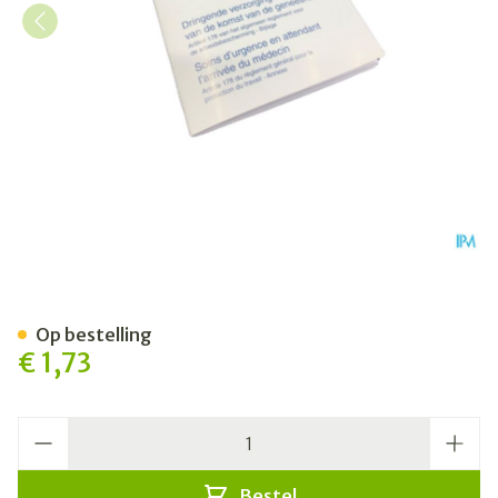
Covarmed Eerste Hulp Boekj
Op bestelling
€ 1,73
Aantal
Bestel