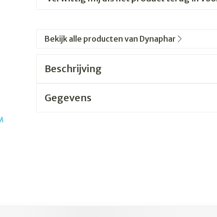
Bekijk alle producten van Dynaphar
Beschrijving
Gegevens
jk met de tabtoets. Je kunt de carrousel overslaan of direc