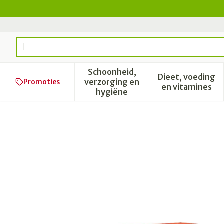
Ga naar de inhoud
Product, merk, categorie...
Schoonheid,
Dieet, voeding
verzorging en
Promoties
Toon submenu voor Schoonhe
Toon subm
en vitamines
hygiëne
Dynaphar Digital Thermom