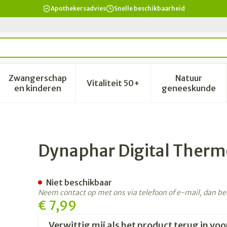
Apothekersadvies
Snelle beschikbaarheid
Zwangerschap
Natuur
Vitaliteit 50+
id, verzorging en hygiëne categorie
enu voor Dieet, voeding en vitamines categorie
Toon submenu voor Zwangerschap en kinderen 
Toon submenu voor Vitalitei
Toon sub
en kinderen
geneeskunde
eter
Dynaphar Digital Ther
Niet beschikbaar
Neem contact op met ons via telefoon of e-mail, dan b
€ 7,99
Verwittig mij als het product terug in voo