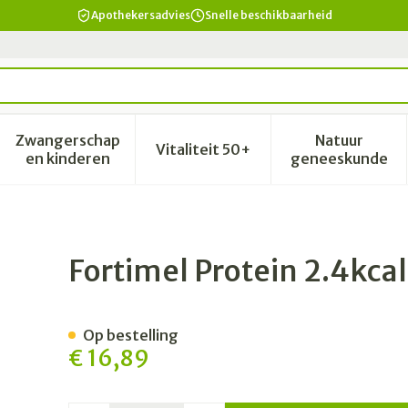
Apothekersadvies
Snelle beschikbaarheid
Zwangerschap
Natuur
Vitaliteit 50+
id, verzorging en hygiëne categorie
enu voor Dieet, voeding en vitamines categorie
Toon submenu voor Zwangerschap en kinderen 
Toon submenu voor Vitalitei
Toon sub
en kinderen
geneeskunde
anille 4x200ml
Fortimel Protein 2.4kca
Op bestelling
€ 16,89