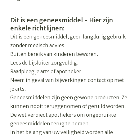
CNK
3106200
Veiligheidsinformatie
Dit is een geneesmiddel - Hier zijn
enkele richtlijnen:
Organisaties
Boiron
Dit is een geneesmiddel, geen langdurig gebruik
Merken
Boiron
zonder medisch advies.
Buiten bereik van kinderen bewaren.
Breedte
17 mm
Lees de bijsluiter zorgvuldig.
Raadpleeg je arts of apotheker.
Lengte
66 mm
Neem in geval van bijwerkingen contact op met
je arts.
Diepte
15 mm
Geneesmiddelen zijn geen gewone producten. Ze
kunnen nooit teruggenomen of geruild worden.
Hoeveelheid
De wet verbiedt apothekers om ongebruikte
4
Verpakking
geneesmiddelen terug te nemen.
In het belang van uw veiligheid worden alle
Kamertemperatuur (15°C -
Behoud