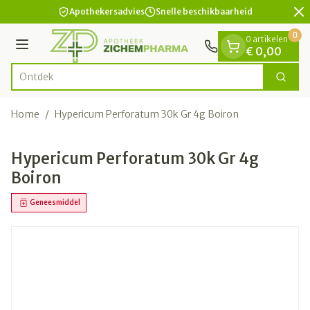
Dia 2 van 2
Ga naar de inhoud
Apothekersadvies
Snelle beschikbaarheid
0
0 artikelen
Menu
€ 0,00
Zoek
Product, merk, categorie...
Home
/
Hypericum Perforatum 30k Gr 4g Boiron
Hypericum Perforatum 30k Gr 4g
Boiron
Geneesmiddel