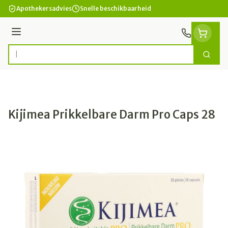
Ga naar de inhoud
Apothekersadvies
Snelle beschikbaarheid
Menu
Zoek
Product, merk, categorie...
Kijimea Prikkelbare Darm Pro Caps 28