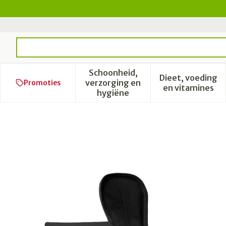
Ga naar de inhoud
Product, merk, categorie...
Schoonheid,
Dieet, voeding
verzorging en
Promoties
Toon submenu voor Schoonhe
Toon subm
en vitamines
hygiëne
LASTPAD MAANDVERB HER