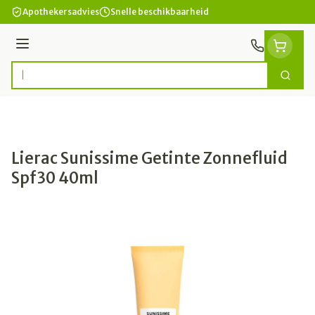
Ga naar de inhoud
Apothekersadvies
Snelle beschikbaarheid
Menu
Zoek
Product, merk, categorie...
Lierac Sunissime Getinte Zonnefluid
Spf30 40ml