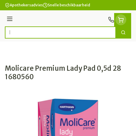
Ga naar de inhoud
Apothekersadvies
Snelle beschikbaarheid
Menu
Zoek
Product, merk, categorie...
Molicare Premium Lady Pad 0,5d 28
1680560