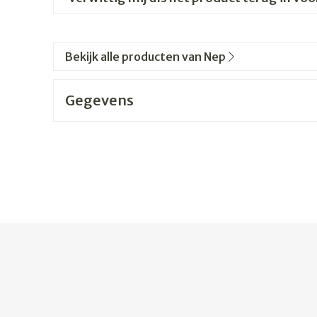
Bekijk alle producten van Nep
Gegevens
jk met de tabtoets. Je kunt de carrousel overslaan of direc