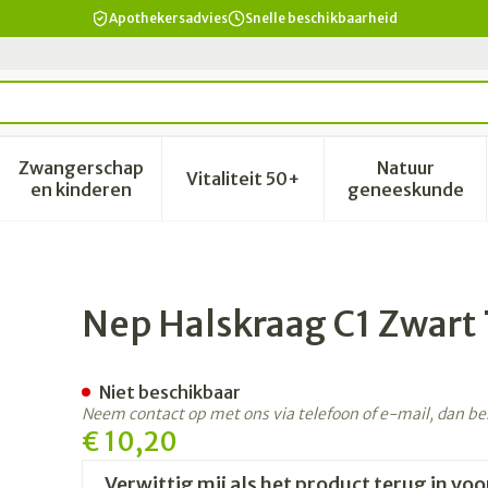
Apothekersadvies
Snelle beschikbaarheid
Zwangerschap
Natuur
Vitaliteit 50+
id, verzorging en hygiëne categorie
enu voor Dieet, voeding en vitamines categorie
Toon submenu voor Zwangerschap en kinderen 
Toon submenu voor Vitalitei
Toon sub
en kinderen
geneeskunde
5cm T1
Nep Halskraag C1 Zwart
Niet beschikbaar
Neem contact op met ons via telefoon of e-mail, dan b
€ 10,20
Verwittig mij als het product terug in voo