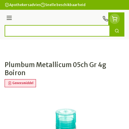
Ga naar de inhoud
Apothekersadvies
Snelle beschikbaarheid
Menu
Zoek
Product, merk, categorie...
Plumbum Metallicum 05ch Gr 4g
Boiron
Geneesmiddel