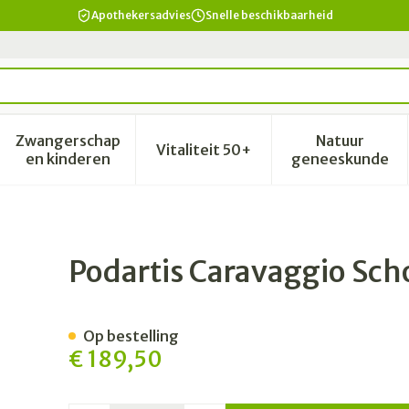
Apothekersadvies
Snelle beschikbaarheid
Zwangerschap
Natuur
Vitaliteit 50+
id, verzorging en hygiëne categorie
enu voor Dieet, voeding en vitamines categorie
Toon submenu voor Zwangerschap en kinderen 
Toon submenu voor Vitalitei
Toon sub
en kinderen
geneeskunde
n Man Zwart 46 Xl
Podartis Caravaggio Sc
Op bestelling
€ 189,50