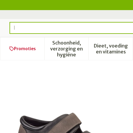
Ga naar de inhoud
Product, merk, categorie...
Schoonheid,
Dieet, voeding
verzorging en
Promoties
Toon submenu voor Schoonhe
Toon subm
en vitamines
hygiëne
Podartis Caravaggio Schoe