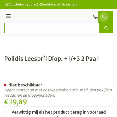
Ga naar de inhoud
Apothekersadvies
Snelle beschikbaarheid
Menu
Zoek
Product, merk, categorie...
Polidis Leesbril Diop. +1/+3 2 Paar
Polidis Leesbril Diop. +1/+3 
Niet beschikbaar
Neem contact op met ons via telefoon of e-mail, dan bekijken
we samen de mogelijkheden.
€ 19,89
Verwittig mij als het product terug in voorraad