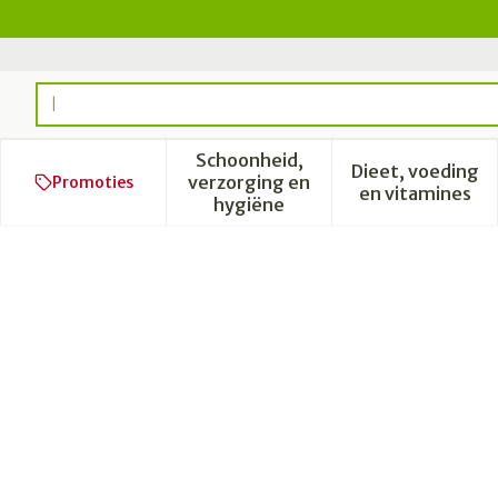
Ga naar de inhoud
Product, merk, categorie...
Schoonheid,
Dieet, voeding
verzorging en
Promoties
Toon submenu voor Schoonhe
Toon subm
en vitamines
hygiëne
Polidis Shampoo Anti Luis