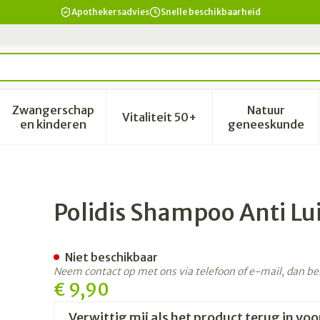
Apothekersadvies
Snelle beschikbaarheid
Zwangerschap
Natuur
Vitaliteit 50+
id, verzorging en hygiëne categorie
enu voor Dieet, voeding en vitamines categorie
Toon submenu voor Zwangerschap en kinderen 
Toon submenu voor Vitalitei
Toon sub
en kinderen
geneeskunde
 Tube 80ml
Polidis Shampoo Anti Lu
Niet beschikbaar
Neem contact op met ons via telefoon of e-mail, dan b
€ 9,90
Verwittig mij als het product terug in voo