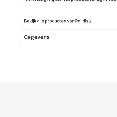
Bekijk alle producten van Polidis
Gegevens
jk met de tabtoets. Je kunt de carrousel overslaan of direc