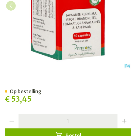
Prox Caps 60
Op bestelling
€ 53,45
Aantal
Bestel