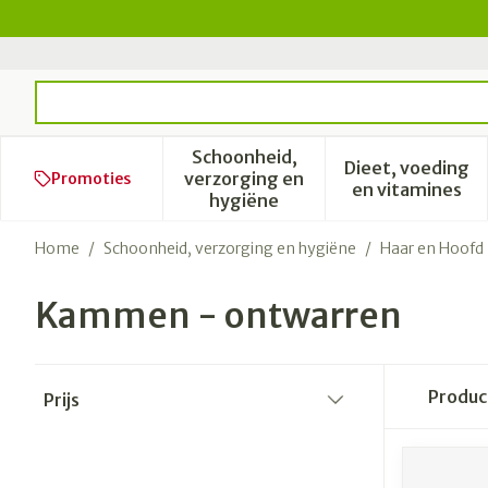
Ga naar de inhoud
Product, merk, categorie...
Schoonheid,
Dieet, voeding
verzorging en
Promoties
Toon submenu voor Schoonhe
Toon subm
en vitamines
hygiëne
Home
/
Schoonheid, verzorging en hygiëne
/
Haar en Hoofd
Kammen - ontwarren
Doorgaan naar productlijst
Produ
Prijs
filter