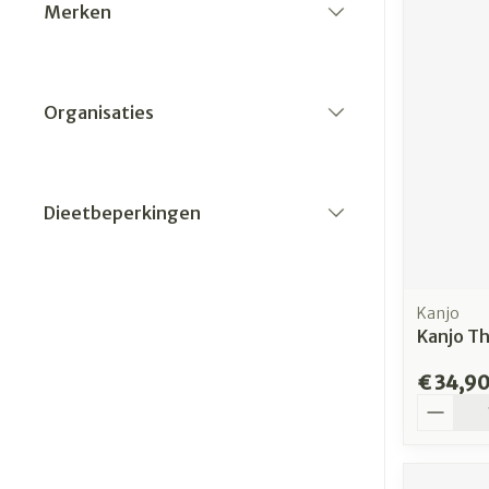
Merken
filter
Organisaties
filter
Dieetbeperkingen
filter
Kanjo
Kanjo Th
€ 34,9
Aantal