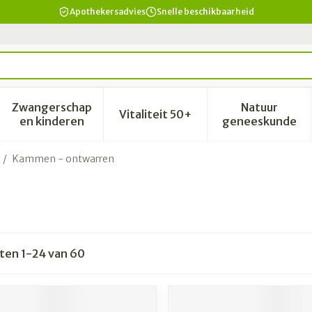
Apothekersadvies
Snelle beschikbaarheid
Zwangerschap
Natuur
Vitaliteit 50+
id, verzorging en hygiëne categorie
enu voor Dieet, voeding en vitamines categorie
Toon submenu voor Zwangerschap en kinderen 
Toon submenu voor Vitalitei
Toon sub
en kinderen
geneeskunde
/
Kammen - ontwarren
cten
1
-
24
van
60