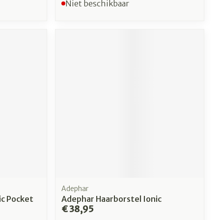
Niet beschikbaar
Adephar
ic Pocket
Adephar Haarborstel Ionic
€ 38,95