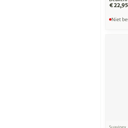
€ 22,95
Niet be
Suavinex