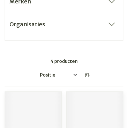
Merken
filter
Organisaties
filter
4
producten
Sorteer op: