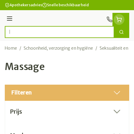
Ga naar de inhoud
Apothekersadvies
Snelle beschikbaarheid
Menu
Zoek
Product, merk, categorie...
Home
/
Schoonheid, verzorging en hygiëne
/
Seksualiteit en i
Massage
Filteren
Doorgaan naar productlijst
Prijs
filter