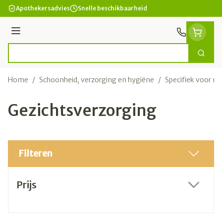
Ga naar de inhoud
Apothekersadvies
Snelle beschikbaarheid
Menu
Zoek
Product, merk, categorie...
Home
/
Schoonheid, verzorging en hygiëne
/
Specifiek voor 
Gezichtsverzorging
Filteren
Doorgaan naar productlijst
Prijs
filter