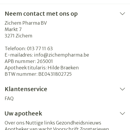
Neem contact met ons op
Zichem Pharma BV
Markt 7
3271
Zichem
Telefoon:
013 77 11 63
E-mailadres:
info@
zichempharma.be
APB nummer:
265001
Apotheek titularis:
Hilde Braeken
BTW nummer:
BE0431802725
Klantenservice
FAQ
Uw apotheek
Over ons
Nuttige links
Gezondheidsnieuws
Apotheker van wacht
Voorschrift
Zorgtarieven