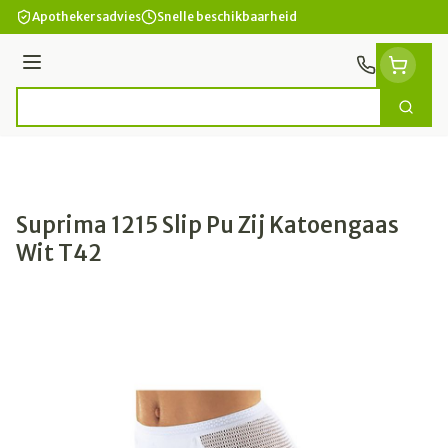
Ga naar de inhoud
Apothekersadvies
Snelle beschikbaarheid
Menu
Zoek
Product, merk, categorie...
Suprima 1215 Slip Pu Zij Katoengaas
Wit T42