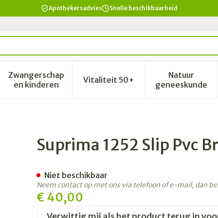
Apothekersadvies
Snelle beschikbaarheid
Zwangerschap
Natuur
Vitaliteit 50+
id, verzorging en hygiëne categorie
enu voor Dieet, voeding en vitamines categorie
Toon submenu voor Zwangerschap en kinderen 
Toon submenu voor Vitalitei
Toon sub
en kinderen
geneeskunde
ed Drukknopen Geel S
Suprima 1252 Slip Pvc 
Niet beschikbaar
Neem contact op met ons via telefoon of e-mail, dan b
€ 40,00
Verwittig mij als het product terug in voo