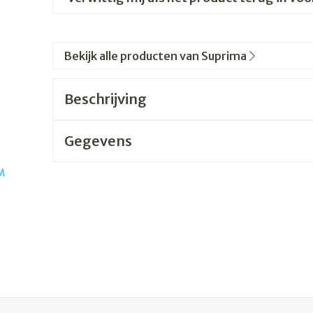
Bekijk alle producten van Suprima
Beschrijving
Gegevens
jk met de tabtoets. Je kunt de carrousel overslaan of direc