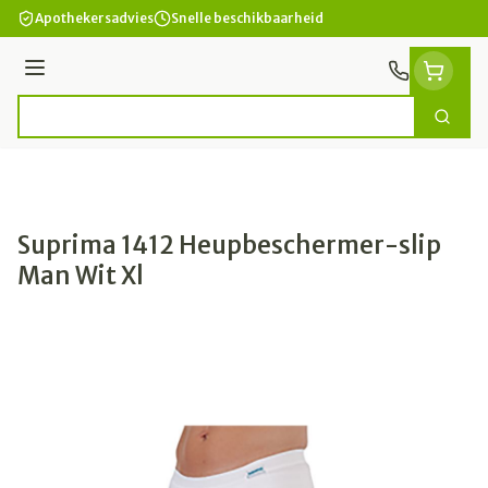
Ga naar de inhoud
Apothekersadvies
Snelle beschikbaarheid
Menu
Zoek
Product, merk, categorie...
Suprima 1412 Heupbeschermer-slip
Man Wit Xl