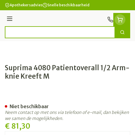
Ga naar de inhoud
Apothekersadvies
Snelle beschikbaarheid
Menu
Zoek
Product, merk, categorie...
Suprima 4080 Patientoverall 1/2 Arm-
knie Kreeft M
Suprima 4080 Patientoveral
Niet beschikbaar
Neem contact op met ons via telefoon of e-mail, dan bekijken
we samen de mogelijkheden.
€ 81,30