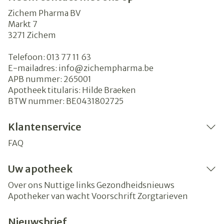
Zichem Pharma BV
Markt 7
3271
Zichem
Telefoon:
013 77 11 63
E-mailadres:
info@
zichempharma.be
APB nummer:
265001
Apotheek titularis:
Hilde Braeken
BTW nummer:
BE0431802725
Klantenservice
FAQ
Uw apotheek
Over ons
Nuttige links
Gezondheidsnieuws
Apotheker van wacht
Voorschrift
Zorgtarieven
Nieuwsbrief