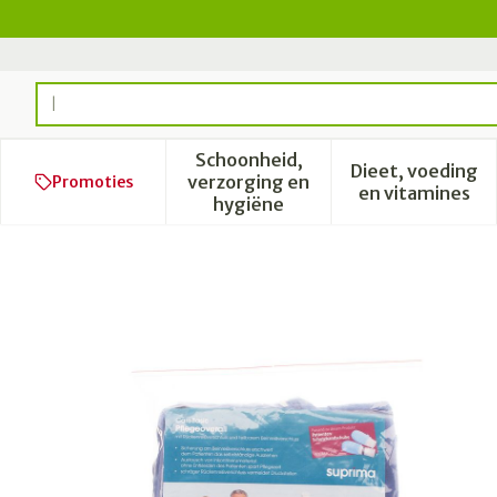
Ga naar de inhoud
Product, merk, categorie...
Schoonheid,
Dieet, voeding
verzorging en
Promoties
Toon submenu voor Schoonhe
Toon subm
en vitamines
hygiëne
Suprima 4688 Patientoveral