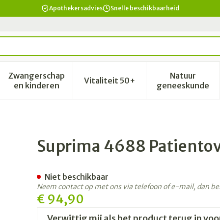
Apothekersadvies
Snelle beschikbaarheid
Zwangerschap
Natuur
Vitaliteit 50+
id, verzorging en hygiëne categorie
enu voor Dieet, voeding en vitamines categorie
Toon submenu voor Zwangerschap en kinderen 
Toon submenu voor Vitalitei
Toon sub
en kinderen
geneeskunde
l Rits Blauw l
Suprima 4688 Patientove
Niet beschikbaar
Neem contact op met ons via telefoon of e-mail, dan b
€ 94,90
Verwittig mij als het product terug in voo