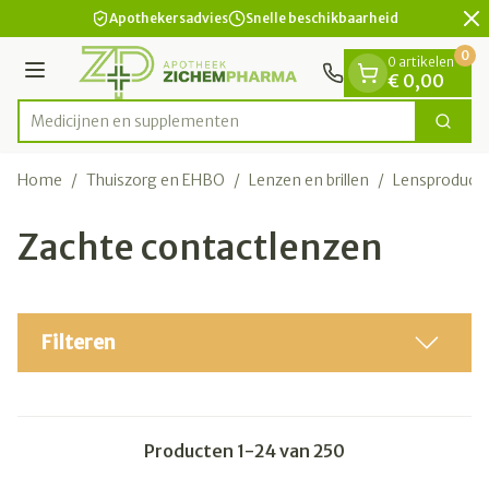
Dia 2 van 2
Ga naar de inhoud
Apothekersadvies
Snelle beschikbaarheid
0
0 artikelen
Menu
€ 0,00
Medicij
Zoek
Product, merk, categorie...
Home
/
Thuiszorg en EHBO
/
Lenzen en brillen
/
Lensproduct
Zachte contactlenzen
Filteren
Producten
1
-
24
van
250