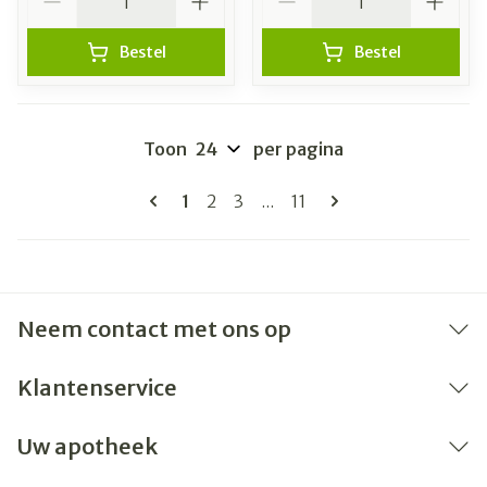
Bestel
Bestel
Toon
per pagina
Pagina's
U lees momenteel pagina
Pagina
Pagina
Pagina
1
2
3
...
11
Neem contact met ons op
Klantenservice
Uw apotheek