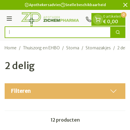
Dia 2 van 2
Ga naar de inhoud
Apothekersadvies
Snelle beschikbaarheid
0
0 artikelen
Menu
€ 0,00
Zoek
Product, merk, categorie...
Home
/
Thuiszorg en EHBO
/
Stoma
/
Stomazakjes
/
2 delig
2 delig
Filteren
12
producten