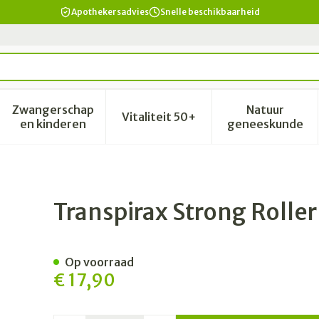
Apothekersadvies
Snelle beschikbaarheid
Zwangerschap
Natuur
Vitaliteit 50+
id, verzorging en hygiëne categorie
enu voor Dieet, voeding en vitamines categorie
Toon submenu voor Zwangerschap en kinderen 
Toon submenu voor Vitalitei
Toon sub
en kinderen
geneeskunde
50ml + Douchegel 30ml
Transpirax Strong Roll
Op voorraad
€ 17,90