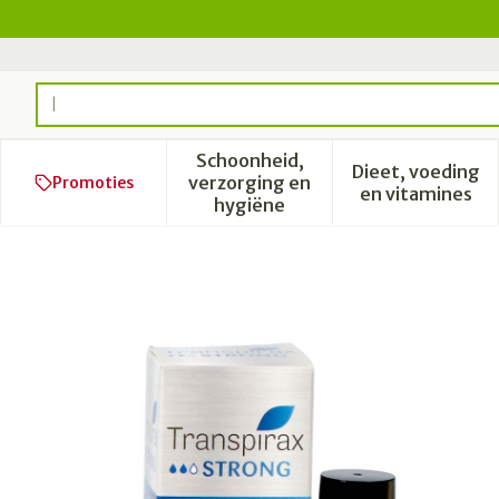
Ga naar de inhoud
Product, merk, categorie...
Schoonheid,
Dieet, voeding
verzorging en
Promoties
Toon submenu voor Schoonhe
Toon subm
en vitamines
hygiëne
Transpirax Strong Roller 