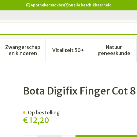
Apothekersadvies
Snelle beschikbaarheid
Zwangerschap
Natuur
Vitaliteit 50+
id, verzorging en hygiëne categorie
enu voor Dieet, voeding en vitamines categorie
Toon submenu voor Zwangerschap en kinderen 
Toon submenu voor Vitalitei
Toon sub
en kinderen
geneeskunde
9mm
Bota Digifix Finger Co
Op bestelling
€ 12,20