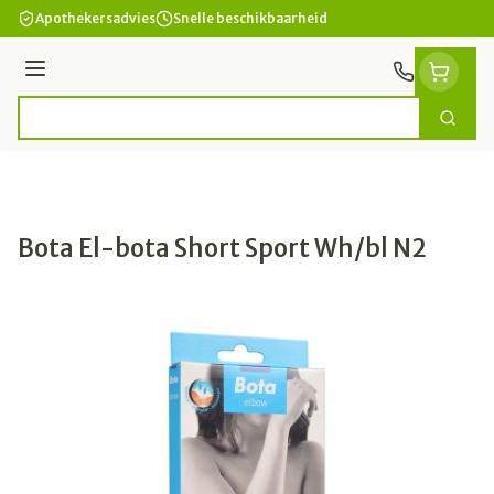
Ga naar de inhoud
Apothekersadvies
Snelle beschikbaarheid
Menu
Zoek
Product, merk, categorie...
Bota El-bota Short Sport Wh/bl N2