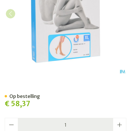
Bota Tovarix 20/ii Kous Ad+
Op bestelling
€ 58,37
Aantal