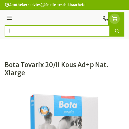
Ga naar de inhoud
Apothekersadvies
Snelle beschikbaarheid
Menu
Zoek
Product, merk, categorie...
Bota Tovarix 20/ii Kous Ad+p Nat.
Xlarge