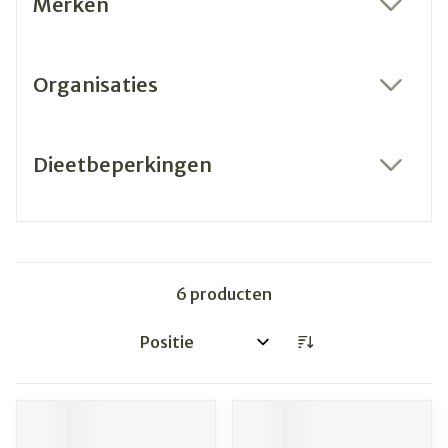
Merken
filter
Organisaties
filter
Dieetbeperkingen
filter
6
producten
Sorteer op: