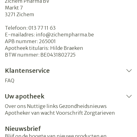
Zichem Pharma BV
Markt 7
3271
Zichem
Telefoon:
013 77 11 63
E-mailadres:
info@
zichempharma.be
APB nummer:
265001
Apotheek titularis:
Hilde Braeken
BTW nummer:
BE0431802725
Klantenservice
FAQ
Uw apotheek
Over ons
Nuttige links
Gezondheidsnieuws
Apotheker van wacht
Voorschrift
Zorgtarieven
Nieuwsbrief
Blijf op de hoogte van nieuwe producten en