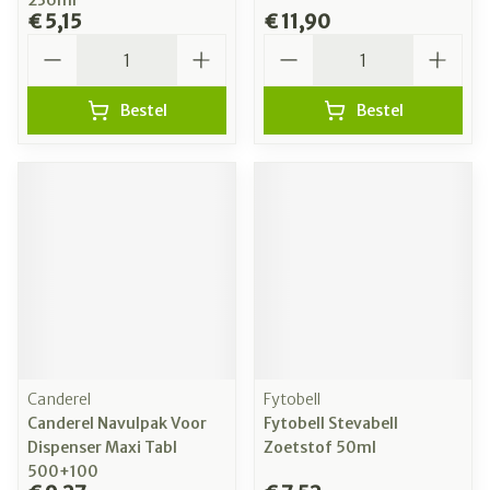
236ml
€ 5,15
€ 11,90
Aantal
Aantal
Bestel
Bestel
Canderel
Fytobell
Canderel Navulpak Voor
Fytobell Stevabell
Dispenser Maxi Tabl
Zoetstof 50ml
500+100