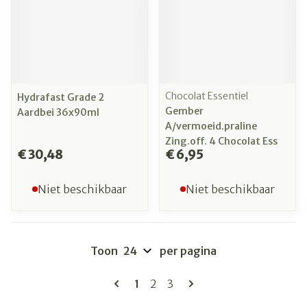
Chocolat Essentiel
Hydrafast Grade 2
Gember
Aardbei 36x90ml
A/vermoeid.praline
Zing.off. 4 Chocolat Ess
€ 30,48
€ 6,95
Niet beschikbaar
Niet beschikbaar
Toon
per pagina
Pagina's
U lees momenteel pagina
Pagina
Pagina
1
2
3