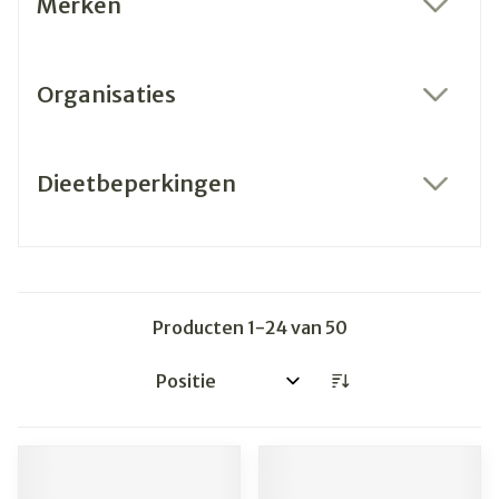
Merken
filter
Organisaties
filter
Dieetbeperkingen
filter
Producten
1
-
24
van
50
Sorteer op: