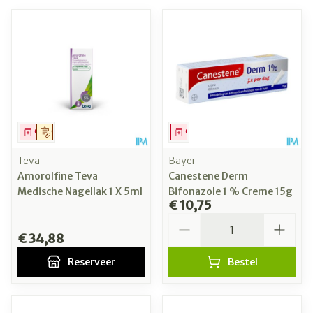
Geneesmiddel
Op voorschrift
Geneesmiddel
Teva
Bayer
Amorolfine Teva
Canestene Derm
Medische Nagellak 1 X 5ml
Bifonazole 1 % Creme 15g
€ 10,75
Aantal
€ 34,88
Reserveer
Bestel