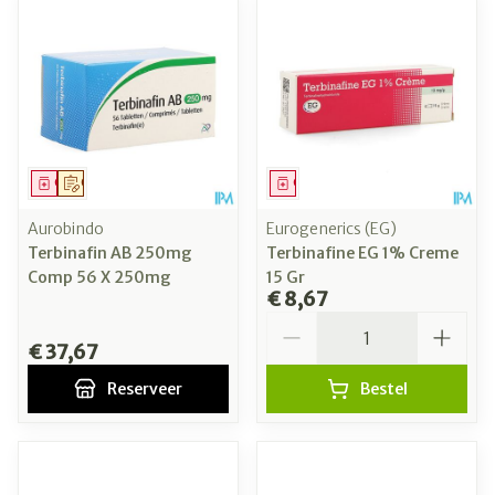
Geneesmiddel
Op voorschrift
Geneesmiddel
Aurobindo
Eurogenerics (EG)
Terbinafin AB 250mg
Terbinafine EG 1% Creme
Comp 56 X 250mg
15 Gr
€ 8,67
Aantal
€ 37,67
Reserveer
Bestel