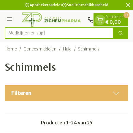
Dia 2 van 2
Ga naar de inhoud
Apothekersadvies
Snelle beschikbaarheid
0
0 artikelen
Menu
€ 0,00
Zoek
Product, merk, categorie...
Home
/
Geneesmiddelen
/
Huid
/
Schimmels
Schimmels
Filteren
Producten
1
-
24
van
25