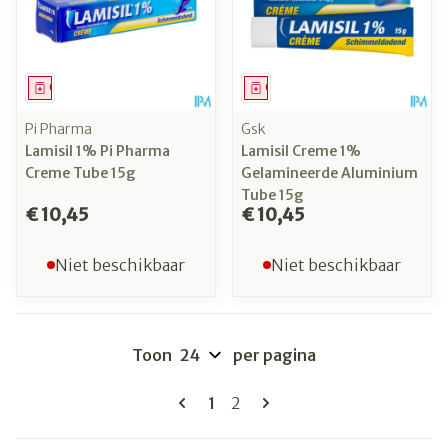
Geneesmiddel
Geneesmiddel
Pi Pharma
Gsk
Lamisil 1% Pi Pharma
Lamisil Creme 1%
Creme Tube 15g
Gelamineerde Aluminium
Tube 15g
€ 10,45
€ 10,45
Niet beschikbaar
Niet beschikbaar
Toon
per pagina
Pagina's
U lees momenteel pagina
Pagina
1
2