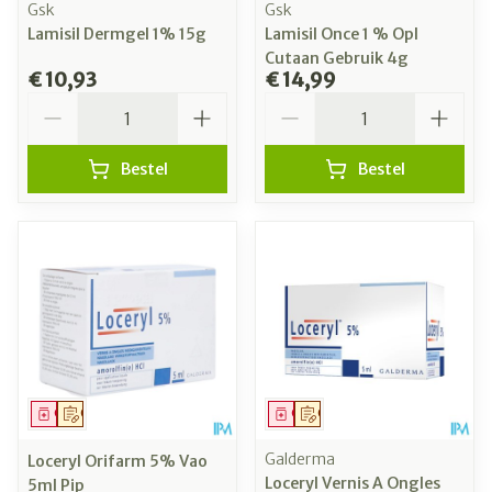
Gsk
Gsk
Lamisil Dermgel 1% 15g
Lamisil Once 1 % Opl
Cutaan Gebruik 4g
€ 10,93
€ 14,99
Aantal
Aantal
Bestel
Bestel
Geneesmiddel
Op voorschrift
Geneesmiddel
Op voorschrift
Galderma
Loceryl Orifarm 5% Vao
Loceryl Vernis A Ongles
5ml Pip