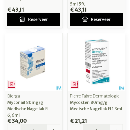
5ml 5%
€ 43,11
€ 43,11
Reserveer
Reserveer
Geneesmiddel
Geneesmiddel
Biorga
Pierre Fabre Dermatologie
Myconail 80mg/g
Mycosten 80mg/g
Medische Nagellak Fl
Medische Nagellak Fl 1 3ml
6,6ml
€ 34,00
€ 21,21
Aantal
Aantal