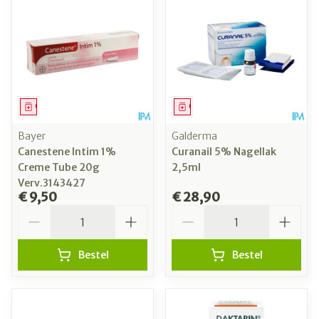
Geneesmiddel
Geneesmiddel
Bayer
Galderma
Canestene Intim 1%
Curanail 5% Nagellak
Creme Tube 20g
2,5ml
Verv.3143427
€ 9,50
€ 28,90
Aantal
Aantal
Bestel
Bestel