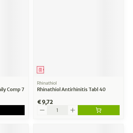
Geneesmiddel
Rhinathiol
aily Comp 7
Rhinathiol Antirhinitis Tabl 40
€ 9,72
Aantal