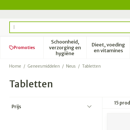
Ga naar de inhoud
Product, merk, categorie...
Schoonheid,
Dieet, voeding
verzorging en
Promoties
Toon submenu voor Schoonhe
Toon subm
en vitamines
hygiëne
Home
/
Geneesmiddelen
/
Neus
/
Tabletten
Tabletten
Doorgaan naar productlijst
15
prod
Prijs
filter