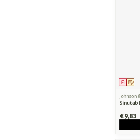
Genees
Op 
Johnson 
Sinutab
€ 9,83