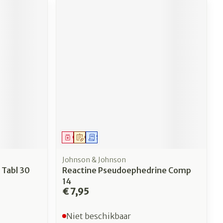
ag
Geneesmiddel
Op voorschrift
Schriftelijke aanvraag
Johnson & Johnson
Tabl 30
Reactine Pseudoephedrine Comp
14
€ 7,95
Niet beschikbaar