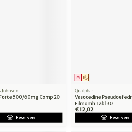
middel
voorschrift
Geneesmiddel
Op voorschrift
& Johnson
Qualiphar
 Forte 500/60mg Comp 20
Vasocedine Pseudoefedr
Filmomh Tabl 30
€ 12,02
Reserveer
Reserveer