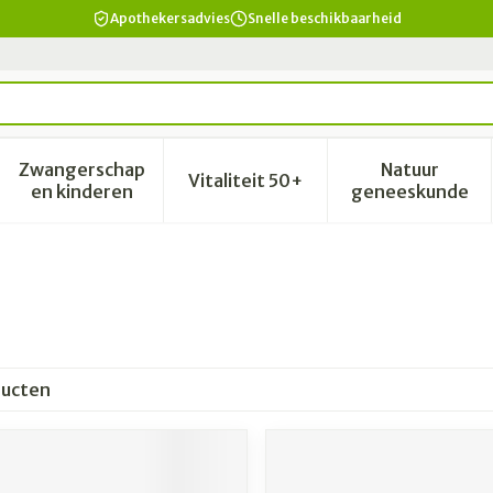
Apothekersadvies
Snelle beschikbaarheid
Zwangerschap
Natuur
Vitaliteit 50+
id, verzorging en hygiëne categorie
enu voor Dieet, voeding en vitamines categorie
Toon submenu voor Zwangerschap en kinderen 
Toon submenu voor Vitalitei
Toon sub
en kinderen
geneeskunde
ucten