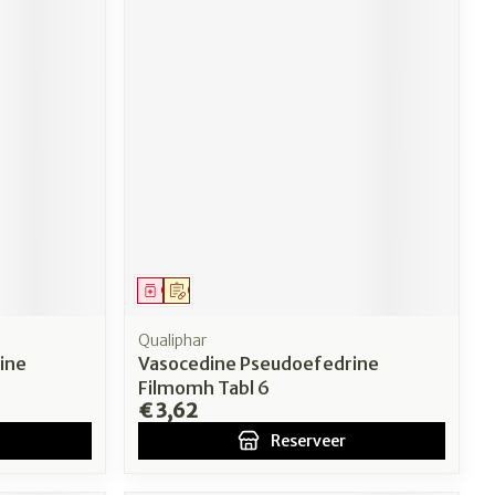
Geneesmiddel
Op voorschrift
Qualiphar
ine
Vasocedine Pseudoefedrine
Filmomh Tabl 6
€ 3,62
Reserveer