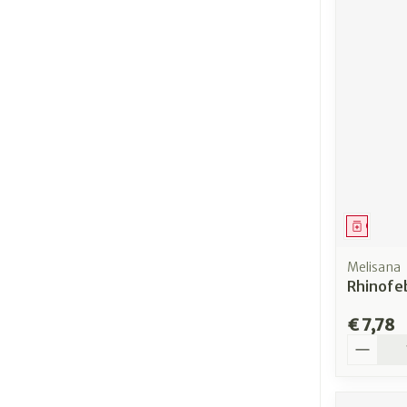
Genees
Melisana
Rhinofeb
€ 7,78
Aantal