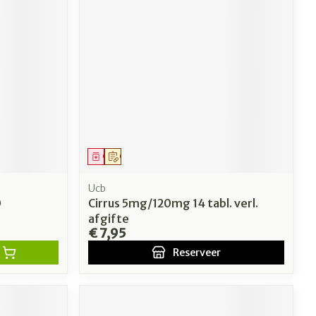
Geneesmiddel
Op voorschrift
Ucb
0
Cirrus 5mg/120mg 14 tabl. verl.
afgifte
€ 7,95
Reserveer