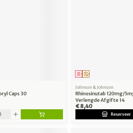
middel
Geneesmiddel
Op voorschrift
Johnson & Johnson
ryl Caps 30
Rhinosinutab 120mg/5m
Verlengde Afgifte 14
€ 8,40
Reserveer