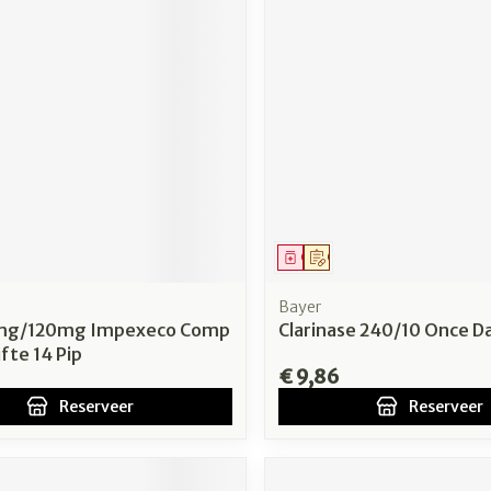
middel
voorschrift
Geneesmiddel
Op voorschrift
Bayer
5mg/120mg Impexeco Comp
Clarinase 240/10 Once D
ifte 14 Pip
€ 9,86
Reserveer
Reserveer