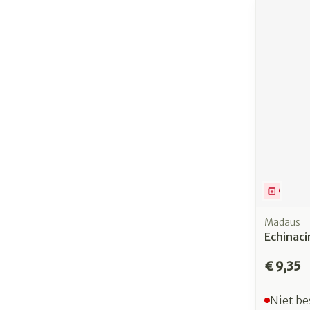
Genees
Madaus
Echinaci
€ 9,35
Niet be