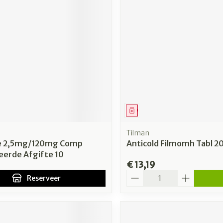
middel
voorschrift
Geneesmiddel
Tilman
e 2,5mg/120mg Comp
Anticold Filmomh Tabl 2
eerde Afgifte 10
€ 13,19
Aantal
Reserveer