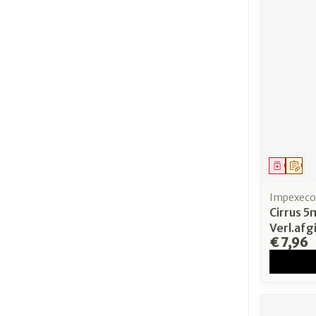
Genees
Op 
Impexeco
Cirrus 
Verl.afg
€ 7,96