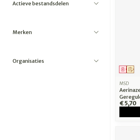
Actieve bestandsdelen
filter
Merken
filter
Organisaties
filter
Genees
Op 
MSD
Aerinaz
Geregul
€ 5,70