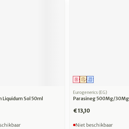
middel
Geneesmiddel
Op voorschrift
Schriftelijke aanvra
Eurogenerics (EG)
n Liquidum Sol 50ml
Parasineg 500Mg/30Mg 
€ 13,10
schikbaar
Niet beschikbaar