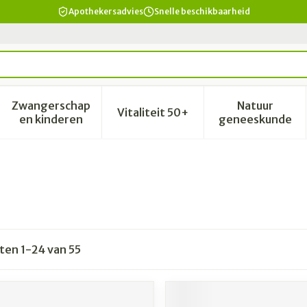
Apothekersadvies
Snelle beschikbaarheid
Zwangerschap
Natuur
Vitaliteit 50+
id, verzorging en hygiëne categorie
enu voor Dieet, voeding en vitamines categorie
Toon submenu voor Zwangerschap en kinderen 
Toon submenu voor Vitalitei
Toon sub
en kinderen
geneeskunde
cten
1
-
24
van
55