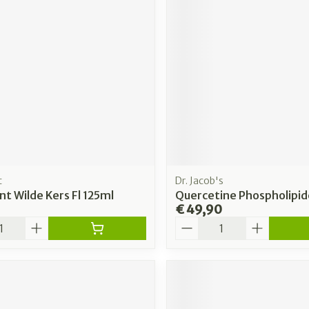
t
Dr. Jacob's
nt Wilde Kers Fl 125ml
Quercetine Phospholipid
€ 49,90
Aantal