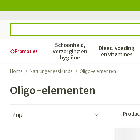
Ga naar de inhoud
Product, merk, categorie...
Schoonheid,
Dieet, voeding
verzorging en
Promoties
Toon submenu voor Schoonhe
Toon subm
en vitamines
hygiëne
Home
/
Natuur geneeskunde
/
Oligo-elementen
Oligo-elementen
Doorgaan naar productlijst
Produ
Prijs
filter