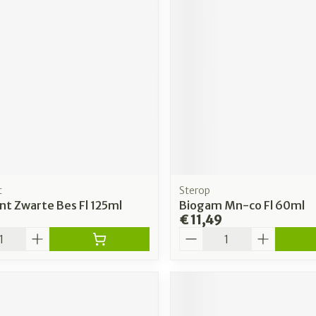
t
Sterop
nt Zwarte Bes Fl 125ml
Biogam Mn-co Fl 60ml
€ 11,49
Aantal