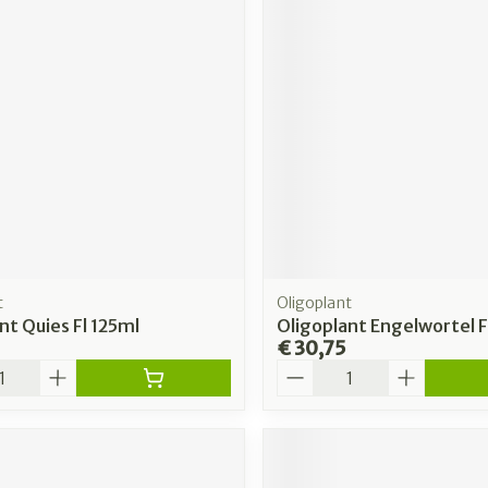
t
Oligoplant
nt Quies Fl 125ml
Oligoplant Engelwortel F
€ 30,75
Aantal