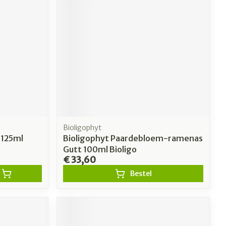
Bioligophyt
 125ml
Bioligophyt Paardebloem-ramenas
Gutt 100ml Bioligo
€ 33,60
Bestel