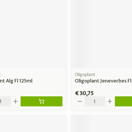
t
Oligoplant
nt Alg Fl 125ml
Oligoplant Jeneverbes Fl
€ 30,75
Aantal