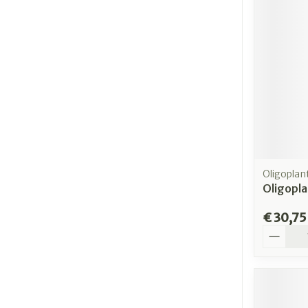
Oligoplan
Oligopla
€ 30,75
Aantal