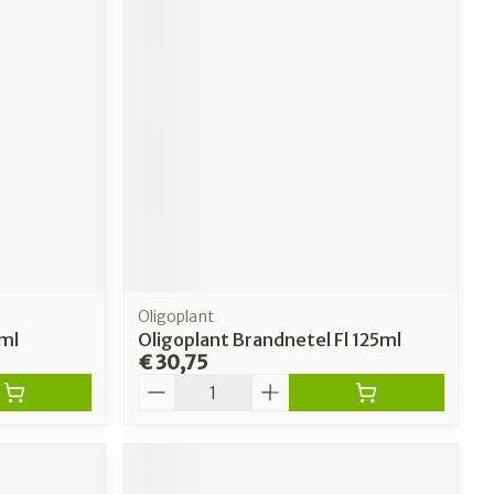
Oligoplant
5ml
Oligoplant Brandnetel Fl 125ml
€ 30,75
Aantal