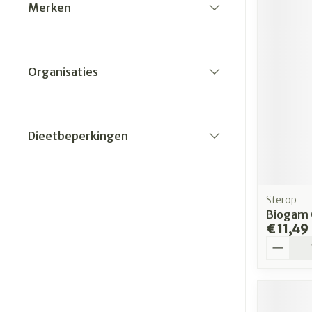
Merken
filter
Organisaties
filter
Dieetbeperkingen
filter
Sterop
Biogam 
€ 11,49
Aantal