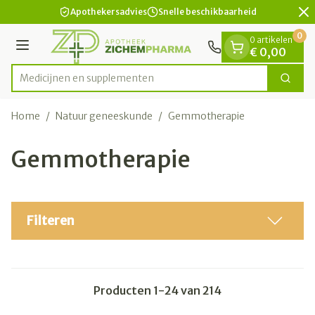
Dia 2 van 2
Ga naar de inhoud
Apothekersadvies
Snelle beschikbaarheid
0
0 artikelen
Menu
€ 0,00
Medici
Zoek
Product, merk, categorie...
Home
/
Natuur geneeskunde
/
Gemmotherapie
Gemmotherapie
Filteren
Producten
1
-
24
van
214