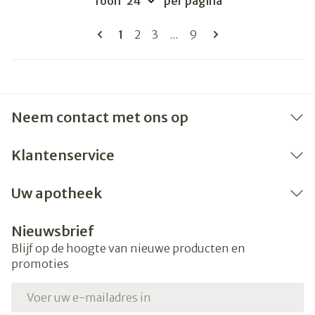
Toon
per pagina
Pagina's
U lees momenteel pagina
Pagina
Pagina
Pagina
1
2
3
...
9
Neem contact met ons op
Klantenservice
Uw apotheek
Nieuwsbrief
Blijf op de hoogte van nieuwe producten en
promoties
E-mail adres