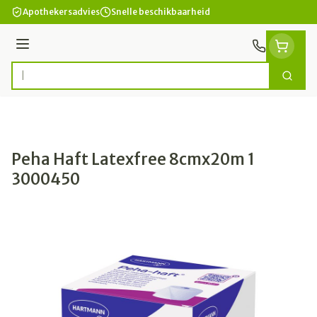
Ga naar de inhoud
Apothekersadvies
Snelle beschikbaarheid
Menu
Zoek
Product, merk, categorie...
Peha Haft Latexfree 8cmx20m 1
3000450