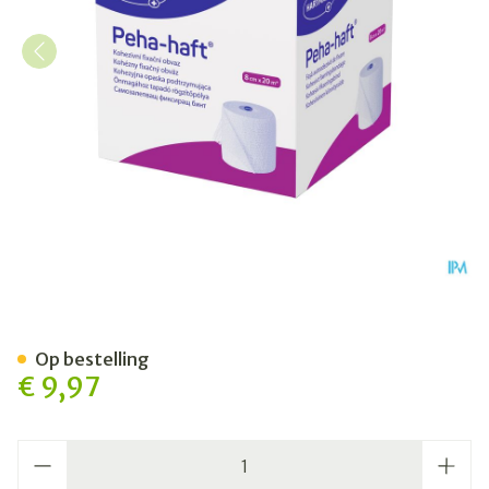
Peha Haft Latexfree 8cmx
Op bestelling
€ 9,97
Aantal