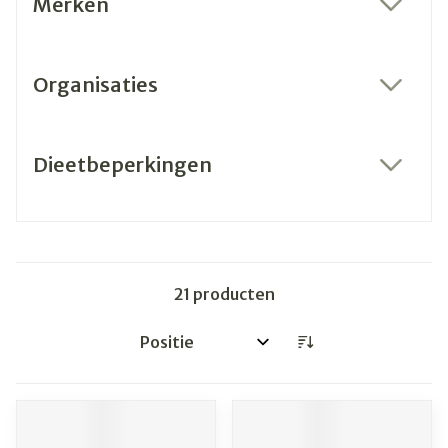
Merken
filter
Organisaties
filter
Dieetbeperkingen
filter
21
producten
Sorteer op: