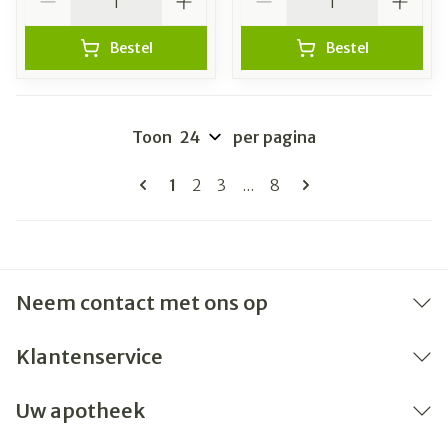
Bestel
Bestel
Toon
per pagina
Pagina's
U lees momenteel pagina
Pagina
Pagina
Pagina
1
2
3
...
8
Neem contact met ons op
Klantenservice
Uw apotheek