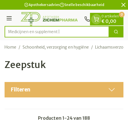
Dia 2 van 2
Ga naar de inhoud
Apothekersadvies
Snelle beschikbaarheid
0
0 artikelen
Menu
€ 0,00
Med
Zoek
Product, merk, categorie...
Home
/
Schoonheid, verzorging en hygiëne
/
Lichaamsverzorg
Zeepstuk
Filteren
Producten
1
-
24
van
188