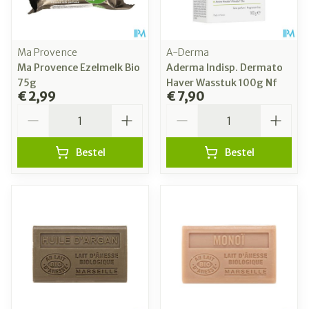
Ma Provence
A-Derma
Ma Provence Ezelmelk Bio
Aderma Indisp. Dermato
75g
Haver Wasstuk 100g Nf
€ 2,99
€ 7,90
Aantal
Aantal
Bestel
Bestel