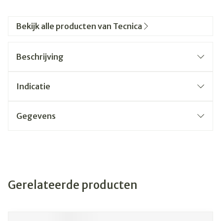
Bekijk alle producten van Tecnica
Beschrijving
Indicatie
Gegevens
Gerelateerde producten
Navigeren door de elementen van de carrousel is mogelijk
Druk om carrousel over te slaan
Druk op om naar carrouselnavigatie te gaan