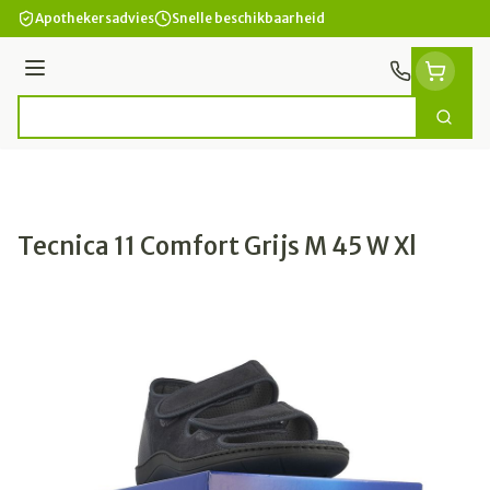
Ga naar de inhoud
Apothekersadvies
Snelle beschikbaarheid
Menu
Zoek
Product, merk, categorie...
Tecnica 11 Comfort Grijs M 45 W Xl