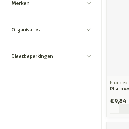
Merken
filter
Organisaties
filter
Dieetbeperkingen
filter
Pharmex
Pharmex 
€ 9,84
Aantal