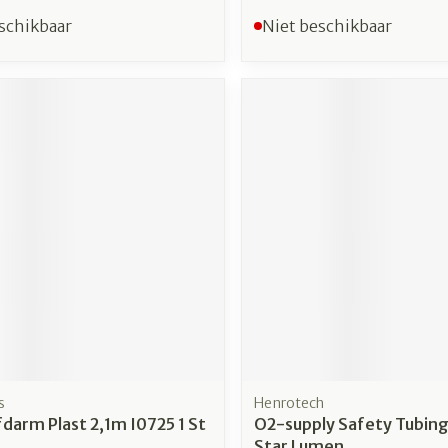
schikbaar
Niet beschikbaar
s
Henrotech
darm Plast 2,1m I0725 1 St
O2-supply Safety Tubin
Star Lumen