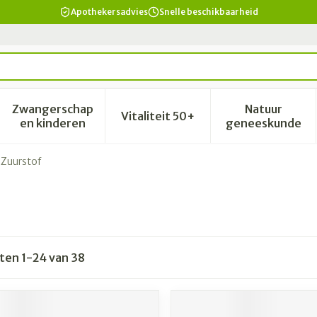
Apothekersadvies
Snelle beschikbaarheid
Zwangerschap
Natuur
Vitaliteit 50+
id, verzorging en hygiëne categorie
enu voor Dieet, voeding en vitamines categorie
Toon submenu voor Zwangerschap en kinderen 
Toon submenu voor Vitalitei
Toon sub
en kinderen
geneeskunde
Zuurstof
cten
1
-
24
van
38