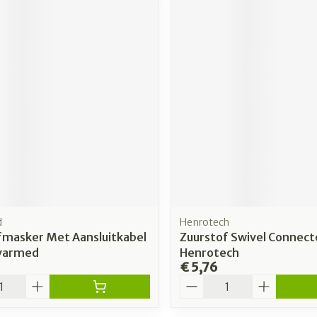
d
Henrotech
fmasker Met Aansluitkabel
Zuurstof Swivel Connect
varmed
Henrotech
€ 5,76
Aantal