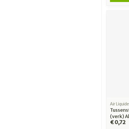
Air Liquid
Tussenst
(verk) 
€ 0,72