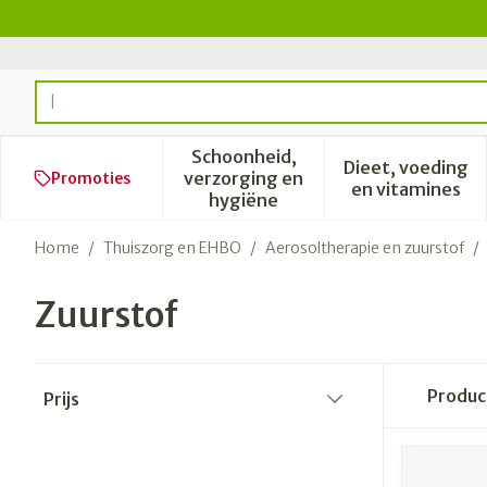
Ga naar de inhoud
Product, merk, categorie...
Schoonheid,
Dieet, voeding
verzorging en
Promoties
Toon submenu voor Schoonhe
Toon subm
en vitamines
hygiëne
Home
/
Thuiszorg en EHBO
/
Aerosoltherapie en zuurstof
/
Zuurstof
Doorgaan naar productlijst
Produ
Prijs
filter