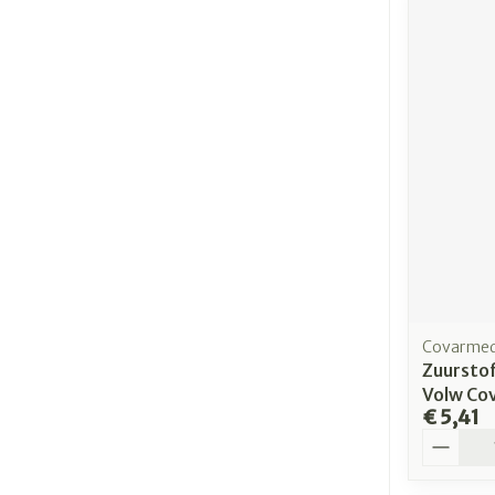
Covarme
Zuursto
Volw Co
€ 5,41
Aantal