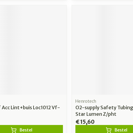
Henrotech
 Acc Lint+buis Loc1012 Vf-
O2-supply Safety Tubing
Star Lumen Z/pht
€ 15,60
Bestel
Bestel