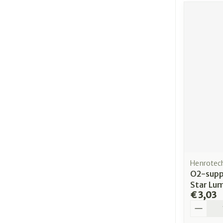
Henrotec
O2-supp
Star Lu
€ 3,03
Aantal