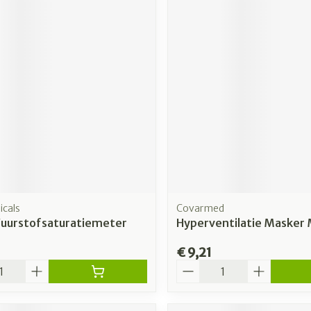
cals
Covarmed
Zuurstofsaturatiemeter
Hyperventilatie Masker 
€ 9,21
Aantal