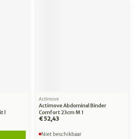
Actimove
Actimove Abdominal Binder
t l
Comfort 23cm M 1
€ 52,43
Niet beschikbaar