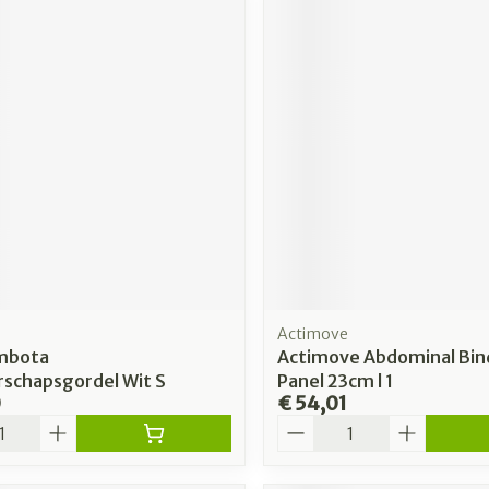
Actimove
mbota
Actimove Abdominal Bin
schapsgordel Wit S
Panel 23cm l 1
0
€ 54,01
Aantal