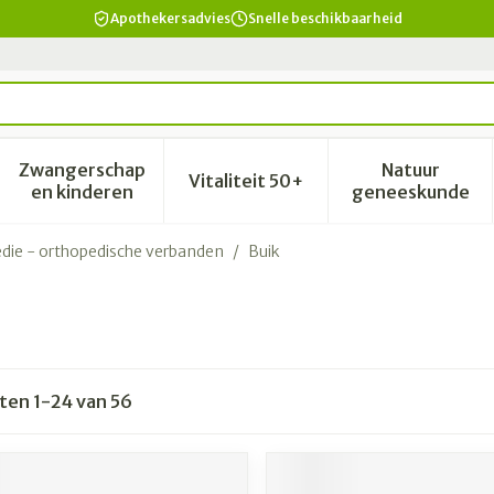
Apothekersadvies
Snelle beschikbaarheid
Zwangerschap
Natuur
Vitaliteit 50+
id, verzorging en hygiëne categorie
enu voor Dieet, voeding en vitamines categorie
Toon submenu voor Zwangerschap en kinderen 
Toon submenu voor Vitalitei
Toon sub
en kinderen
geneeskunde
die - orthopedische verbanden
/
Buik
cten
1
-
24
van
56