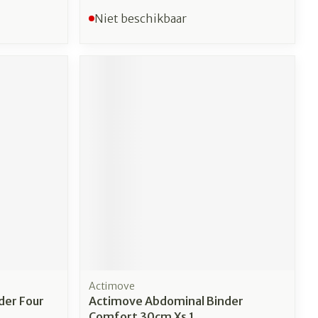
Niet beschikbaar
Actimove
der Four
Actimove Abdominal Binder
Comfort 30cm Xs 1