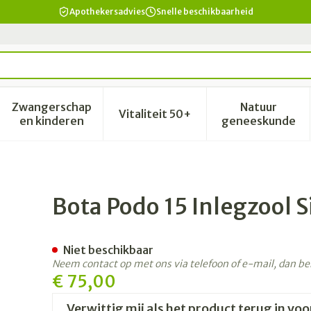
Apothekersadvies
Snelle beschikbaarheid
Zwangerschap
Natuur
Vitaliteit 50+
id, verzorging en hygiëne categorie
enu voor Dieet, voeding en vitamines categorie
Toon submenu voor Zwangerschap en kinderen 
Toon submenu voor Vitalitei
Toon sub
en kinderen
geneeskunde
blue Spot 40-41l 1p
Bota Podo 15 Inlegzool S
Niet beschikbaar
Neem contact op met ons via telefoon of e-mail, dan b
€ 75,00
Verwittig mij als het product terug in voo