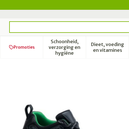
Ga naar de inhoud
Product, merk, categorie...
Schoonheid,
Dieet, voeding
verzorging en
Promoties
Toon submenu voor Schoonhe
Toon subm
en vitamines
hygiëne
Podartis Activity Schoen M