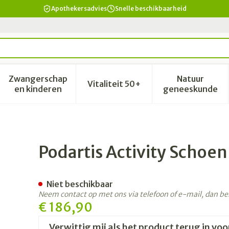
Apothekersadvies
Snelle beschikbaarheid
Zwangerschap
Natuur
Vitaliteit 50+
id, verzorging en hygiëne categorie
enu voor Dieet, voeding en vitamines categorie
Toon submenu voor Zwangerschap en kinderen 
Toon submenu voor Vitalitei
Toon sub
en kinderen
geneeskunde
an Zwart 43 W:xl
Podartis Activity Schoe
Niet beschikbaar
Neem contact op met ons via telefoon of e-mail, dan b
€ 186,90
Verwittig mij als het product terug in voo