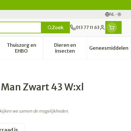
NL
Overs
Talen
Zoek
013 77 11 63
Klant menu
Thuiszorg en
Dieren en
Geneesmiddelen
categorie
t 50+ categorie
menu voor Natuur geneeskunde categorie
Toon submenu voor Thuiszorg en EHBO categori
Toon submenu voor Dieren en
Toon sub
EHBO
insecten
n Man Zwart 43 W:xl
ekijken we samen de mogelijkheden.
rraad is