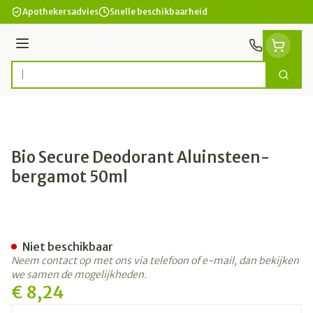
Ga naar de inhoud
Apothekersadvies
Snelle beschikbaarheid
Menu
Zoek
Product, merk, categorie...
Bio Secure Deodorant Aluinsteen-
bergamot 50ml
Bio Secure Deodorant Alui
Niet beschikbaar
Neem contact op met ons via telefoon of e-mail, dan bekijken
we samen de mogelijkheden.
€ 8,24