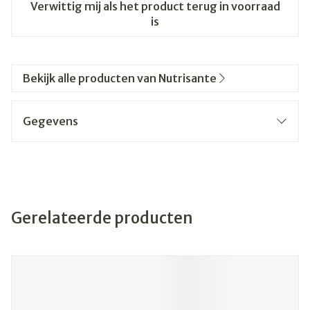
Verwittig mij als het product terug in voorraad
is
Bekijk alle producten van Nutrisante
Gegevens
Gerelateerde producten
Navigeren door de elementen van de carrousel is mogelijk
Druk om carrousel over te slaan
Druk op om naar carrouselnavigatie te gaan