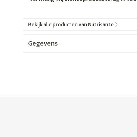
Bekijk alle producten van Nutrisante
Gegevens
jk met de tabtoets. Je kunt de carrousel overslaan of direc