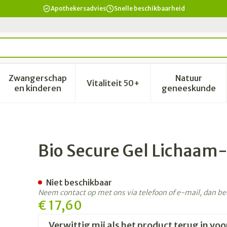
Apothekersadvies
Snelle beschikbaarheid
Zwangerschap
Natuur
Vitaliteit 50+
id, verzorging en hygiëne categorie
enu voor Dieet, voeding en vitamines categorie
Toon submenu voor Zwangerschap en kinderen 
Toon submenu voor Vitalitei
Toon sub
en kinderen
geneeskunde
ar Z/zeep 730ml
Bio Secure Gel Lichaam
Niet beschikbaar
Neem contact op met ons via telefoon of e-mail, dan b
€ 17,60
Verwittig mij als het product terug in voo