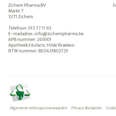
Zichem Pharma BV
F
Markt 7
3271
Zichem
Telefoon:
013 77 11 63
E-mailadres:
info@
zichempharma.be
APB nummer:
265001
Apotheek titularis:
Hilde Braeken
BTW nummer:
BE0431802725
Algemene verkoopsvoorwaarden
Privacy disclaimer
Cooki