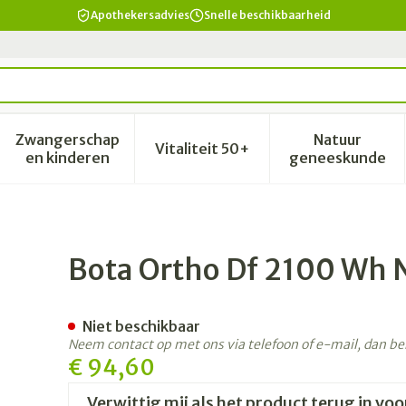
Apothekersadvies
Snelle beschikbaarheid
Zwangerschap
Natuur
Vitaliteit 50+
id, verzorging en hygiëne categorie
enu voor Dieet, voeding en vitamines categorie
Toon submenu voor Zwangerschap en kinderen 
Toon submenu voor Vitalitei
Toon sub
en kinderen
geneeskunde
Bota Ortho Df 2100 Wh 
Niet beschikbaar
Neem contact op met ons via telefoon of e-mail, dan b
€ 94,60
Verwittig mij als het product terug in voo