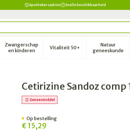
Apothekersadvies
Snelle beschikbaarheid
Zwangerschap
Natuur
Vitaliteit 50+
id, verzorging en hygiëne categorie
enu voor Dieet, voeding en vitamines categorie
Toon submenu voor Zwangerschap en kinderen 
Toon submenu voor Vitalitei
Toon sub
en kinderen
geneeskunde
0 X 10mg
Cetirizine Sandoz comp
Geneesmiddel
Op bestelling
€ 15,29