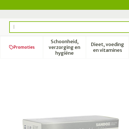
Ga naar de inhoud
Product, merk, categorie...
Schoonheid,
Dieet, voeding
verzorging en
Promoties
Toon submenu voor Schoonhe
Toon subm
en vitamines
hygiëne
Cetirizine Sandoz comp 10